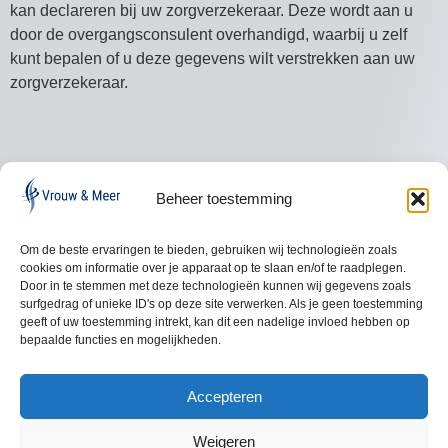
kan declareren bij uw zorgverzekeraar. Deze wordt aan u
door de overgangsconsulent overhandigd, waarbij u zelf
kunt bepalen of u deze gegevens wilt verstrekken aan uw
zorgverzekeraar.
Beheer toestemming
Om de beste ervaringen te bieden, gebruiken wij technologieën zoals
cookies om informatie over je apparaat op te slaan en/of te raadplegen.
Praktijkgegevens
Privacy Policy
Door in te stemmen met deze technologieën kunnen wij gegevens zoals
surfgedrag of unieke ID's op deze site verwerken. Als je geen toestemming
Algemene Voorwaarden
Cookiebeleid (EU)
geeft of uw toestemming intrekt, kan dit een nadelige invloed hebben op
bepaalde functies en mogelijkheden.
Webdesign Robby
Accepteren
Portretfotografie: Lionne Hietberg
Alle rechten voorbehouden ©2025
Weigeren